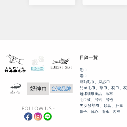
財團法人)
目錄一覽
毛巾
浴巾
、麻紗巾
運動毛巾
兒童毛巾、茶巾、枕巾、
超纖細維產品、抹布
毛巾被、浴裙、浴袍
男女發熱衣、頸套、脖圍
FOLLOW US -
帽子、背心、雨傘、內褲