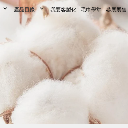
產品目錄
我要客製化
毛巾學堂
參展展售
毛巾
毛巾
ONG
浴巾
Y SARL
運動毛巾、麻紗巾
兒童毛巾、方巾、枕巾、枕頭
超細纖維產品、抹布
毛巾被、浴裙、浴袍
男女發熱衣、頸套、脖圍
量販包
禮盒
腳踏墊、浴廁地墊
帽子、背心、雨傘、內褲
旅行用品
客製化(緹花/純棉印刷)
客製化2(超細纖維)
客製化3(超細纖維)