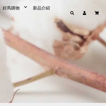
好馬購物
新品介紹
毛巾
浴巾
小童巾、方巾、茶巾
運動毛巾、麻紗巾
量販包
超細纖維產品
男女發熱衣、頸套、脖圍
毛巾被、浴裙、浴帽
腳踏墊、浴廁地墊
帽子
雨傘
枕頭