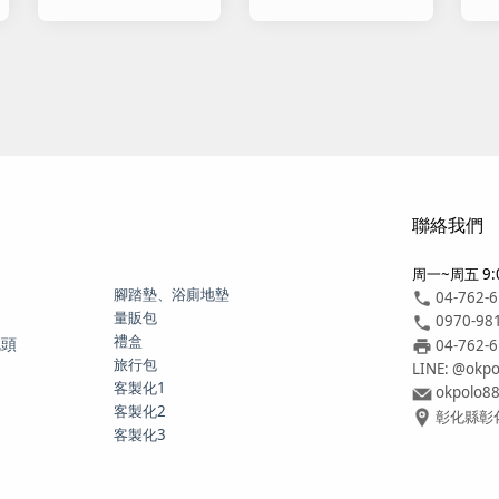
走
聯絡我們
周一~周五 9:0
腳踏墊、浴廁地墊
04-762-
量販包
0970-98
禮盒
枕頭
04-762-
旅行包
LINE: @okpo
客製化1
okpolo8
客製化2
彰化縣彰化
客製化3