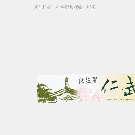
產品目錄
客製化2(超細纖維)