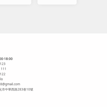
)
所)
0-18:00
6123
1111
6122
lo
88@gmail.com
市中華西路283巷10號