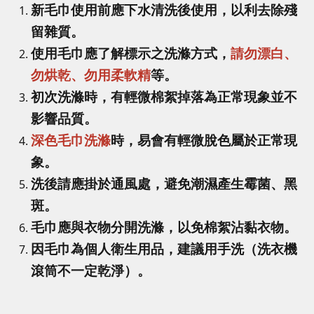
新毛巾使用前應下水清洗後使用，以利去除殘
留雜質。
使用毛巾應了解標示之洗滌方式，
請勿漂白、
勿烘乾、勿用柔軟精
等。
初次洗滌時，有輕微棉絮掉落為正常現象並不
影響品質。
深色毛巾洗滌
時，易會有輕微脫色屬於正常現
象。
洗後請應掛於通風處，避免潮濕產生霉菌、黑
斑。
毛巾應與衣物分開洗滌，以免棉絮沾黏衣物。
因毛巾為個人衛生用品，建議用手洗（洗衣機
滾筒不一定乾淨）。