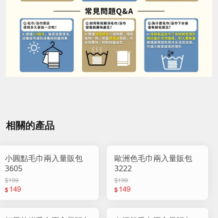
相關的產品
小圓點毛巾兩入量販包
歐洲色毛巾兩入量販包
3605
3222
$199
$199
149
149
$
$