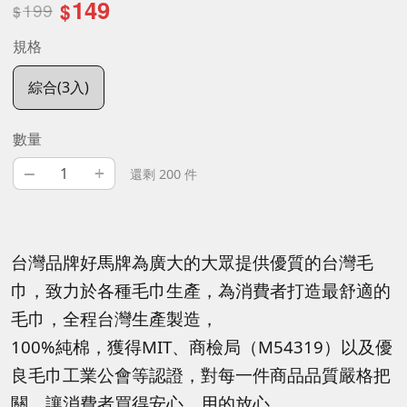
149
199
$
$
規格
綜合(3入)
數量
–
+
還剩 200 件
台灣品牌好馬牌為廣大的大眾提供優質的台灣毛
巾，致力於各種毛巾生產，為消費者打造最舒適的
毛巾，全程台灣生產製造，
100%純棉，獲得MIT、商檢局（M54319）以及優
良毛巾工業公會等認證，對每一件商品品質嚴格把
關，讓消費者買得安心、用的放心。