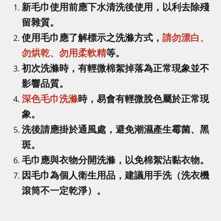
新毛巾使用前應下水清洗後使用，以利去除殘
留雜質。
使用毛巾應了解標示之洗滌方式，
請勿漂白、
勿烘乾、勿用柔軟精
等。
初次洗滌時，有輕微棉絮掉落為正常現象並不
影響品質。
深色毛巾洗滌
時，易會有輕微脫色屬於正常現
象。
洗後請應掛於通風處，避免潮濕產生霉菌、黑
斑。
毛巾應與衣物分開洗滌，以免棉絮沾黏衣物。
因毛巾為個人衛生用品，建議用手洗（洗衣機
滾筒不一定乾淨）。