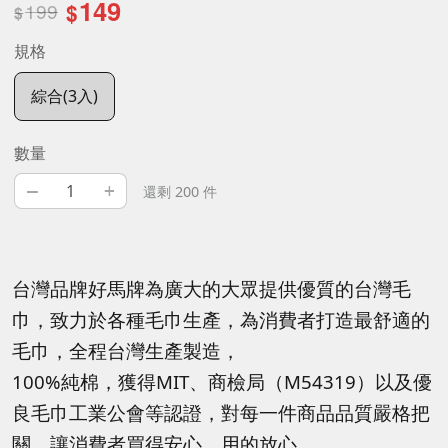
149
199
$
$
規格
綜合(3入)
數量
–
+
還剩 200 件
台灣品牌好馬牌為廣大的大眾提供優質的台灣毛
巾，致力於各種毛巾生產，為消費者打造最舒適的
毛巾，全程台灣生產製造，
100%純棉，獲得MIT、商檢局（M54319）以及優
良毛巾工業公會等認證，對每一件商品品質嚴格把
關，讓消費者買得安心、用的放心。