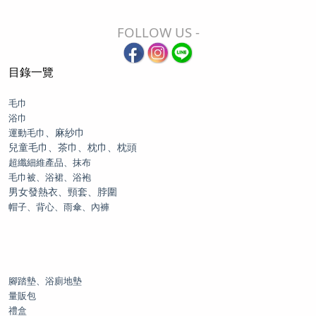
FOLLOW US -
目錄一覽
毛巾
浴巾
、麻紗巾
運動毛巾
兒童毛巾、茶巾、枕巾、枕頭
超纖細維產品、抹布
毛巾被、浴裙、浴袍
男女發熱衣、頸套、脖圍
帽子、背心、雨傘、內褲
腳踏墊、浴廁地墊
量販包
禮盒