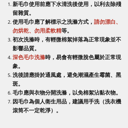
新毛巾使用前應下水清洗後使用，以利去除殘
留雜質。
使用毛巾應了解標示之洗滌方式，
請勿漂白、
勿烘乾、勿用柔軟精
等。
初次洗滌時，有輕微棉絮掉落為正常現象並不
影響品質。
深色毛巾洗滌
時，易會有輕微脫色屬於正常現
象。
洗後請應掛於通風處，避免潮濕產生霉菌、黑
斑。
毛巾應與衣物分開洗滌，以免棉絮沾黏衣物。
因毛巾為個人衛生用品，建議用手洗（洗衣機
滾筒不一定乾淨）。