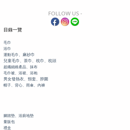
FOLLOW US -
目錄一覽
毛巾
浴巾
、麻紗巾
運動毛巾
兒童毛巾、茶巾、枕巾、枕頭
超纖細維產品、抹布
毛巾被、浴裙、浴袍
男女發熱衣、頸套、脖圍
帽子、背心、雨傘、內褲
腳踏墊、浴廁地墊
量販包
禮盒