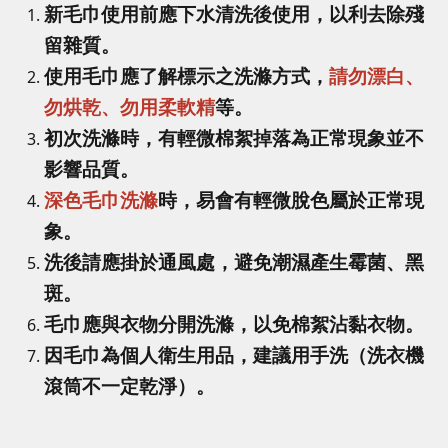
新毛巾使用前應下水清洗後使用，以利去除殘
留雜質。
使用毛巾應了解標示之洗滌方式，
請勿漂白、
勿烘乾、勿用柔軟精
等。
初次洗滌時，有輕微棉絮掉落為正常現象並不
影響品質。
深色毛巾洗滌
時，易會有輕微脫色屬於正常現
象。
洗後請應掛於通風處，避免潮濕產生霉菌、黑
斑。
毛巾應與衣物分開洗滌，以免棉絮沾黏衣物。
因毛巾為個人衛生用品，建議用手洗（洗衣機
滾筒不一定乾淨）。